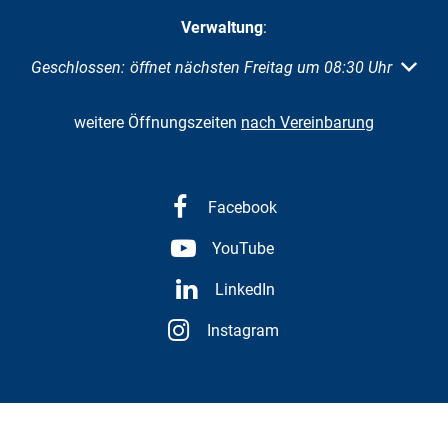
Verwaltung
:
Klicken, um weitere Öffnungs- oder Schließzeiten auszubl
Geschlossen:
öffnet nächsten Freitag um 08:30 Uhr
weitere Öffnungszeiten
nach Vereinbarung
Facebook
YouTube
LinkedIn
Instagram