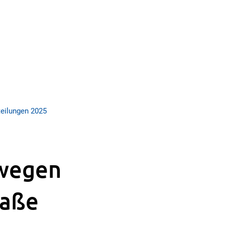
eilungen 2025
 wegen
raße