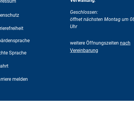
Verwaltung
:
pressum
Klicken, um weitere Öffnungs-
Geschlossen:
enschutz
öffnet nächsten Montag um 0
Uhr
rierefreiheit
ärdensprache
weitere Öffnungszeiten
nach
Vereinbarung
chte Sprache
ahrt
riere melden