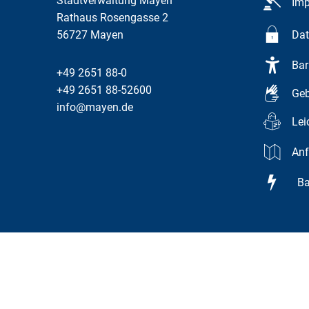
Stadtverwaltung Mayen
Im
Rathaus Rosengasse 2
56727
Mayen
Dat
Bar
+49 2651 88-0
+49 2651 88-52600
Geb
info@mayen.de
Lei
Anf
Bar