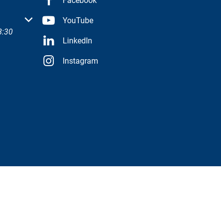
Facebook
 oder Schließzeiten auszublenden
YouTube
8:30
LinkedIn
Instagram