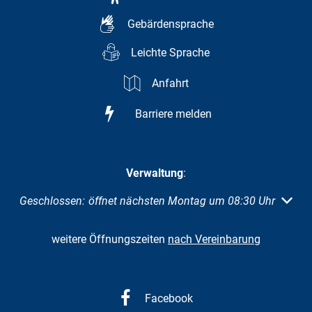
Gebärdensprache
Leichte Sprache
Anfahrt
Barriere melden
Verwaltung
:
Klicken, um weitere Öffnungs- oder Schließzeiten auszuble
Geschlossen:
öffnet nächsten Montag um 08:30 Uhr
weitere Öffnungszeiten
nach Vereinbarung
Facebook