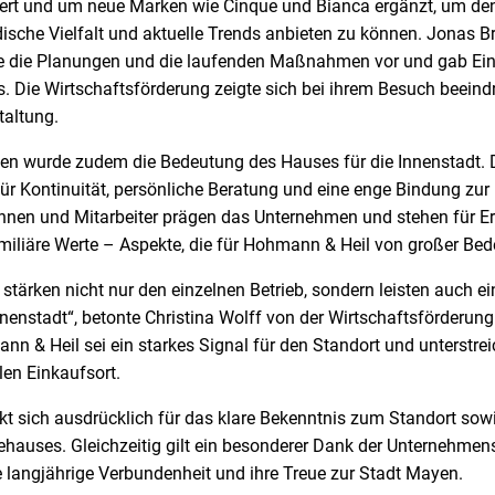
itert und um neue Marken wie Cinque und Bianca ergänzt, um d
che Vielfalt und aktuelle Trends anbieten zu können. Jonas B
e die Planungen und die laufenden Maßnahmen vor und gab Einbl
. Die Wirtschaftsförderung zeigte sich bei ihrem Besuch beei
taltung.
en wurde zudem die Bedeutung des Hauses für die Innenstadt.
für Kontinuität, persönliche Beratung und eine enge Bindung zur
rinnen und Mitarbeiter prägen das Unternehmen und stehen für E
liäre Werte – Aspekte, die für Hohmann & Heil von großer Bed
e stärken nicht nur den einzelnen Betrieb, sondern leisten auch e
nenstadt“, betonte Christina Wolff von der Wirtschaftsförderun
& Heil sei ein starkes Signal für den Standort und unterstreich
len Einkaufsort.
 sich ausdrücklich für das klare Bekenntnis zum Standort sowie
ehauses. Gleichzeitig gilt ein besonderer Dank der Unternehm
 langjährige Verbundenheit und ihre Treue zur Stadt Mayen.