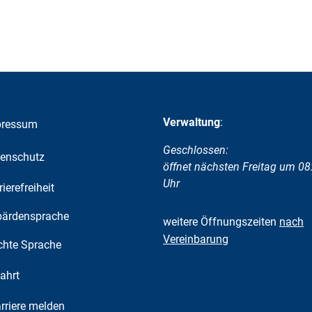
Verwaltung
:
pressum
Klicken, um weitere Öffnungs-
Geschlossen:
enschutz
öffnet nächsten Freitag um 08
Uhr
rierefreiheit
ärdensprache
weitere Öffnungszeiten
nach
Vereinbarung
chte Sprache
ahrt
riere melden