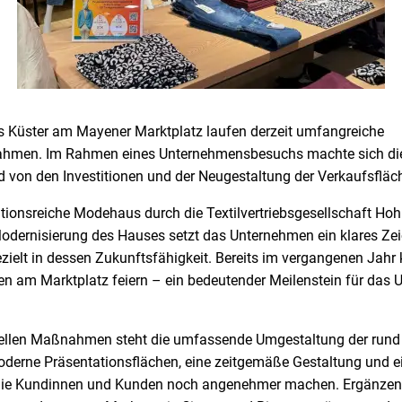
Küster am Mayener Marktplatz laufen derzeit umfangreiche
men. Im Rahmen eines Unternehmensbesuchs machte sich die
d von den Investitionen und der Neugestaltung der Verkaufsfläc
itionsreiche Modehaus durch die Textilvertriebsgesellschaft Ho
dernisierung des Hauses setzt das Unternehmen ein klares Zei
ezielt in dessen Zukunftsfähigkeit. Bereits im vergangenen Ja
hen am Marktplatz feiern – ein bedeutender Meilenstein für das
tuellen Maßnahmen steht die umfassende Umgestaltung der rund
derne Präsentationsflächen, eine zeitgemäße Gestaltung und 
r die Kundinnen und Kunden noch angenehmer machen. Ergänze