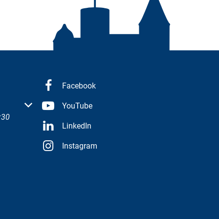
Facebook
 oder Schließzeiten auszublenden
YouTube
:30
LinkedIn
Instagram