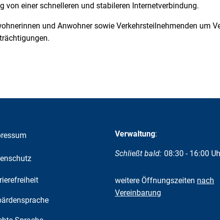
ig von einer schnelleren und stabileren Internetverbindung.
Anwohnerinnen und Anwohner sowie Verkehrsteilnehmenden um Ver
trächtigungen.
Verwaltung
:
pressum
Klicken, um weitere Öffnungs-
Schließt bald:
08:30
-
16:00
Uh
enschutz
rierefreiheit
weitere Öffnungszeiten
nach
Vereinbarung
ärdensprache