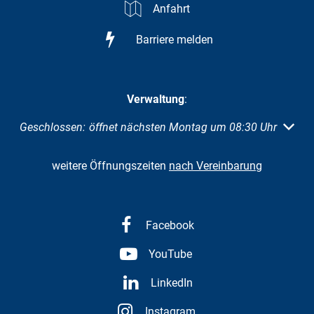
Anfahrt
Barriere melden
Verwaltung
:
Klicken, um weitere Öffnungs- oder Schließzeiten auszuble
Geschlossen:
öffnet nächsten Montag um 08:30 Uhr
weitere Öffnungszeiten
nach Vereinbarung
Facebook
YouTube
LinkedIn
Instagram