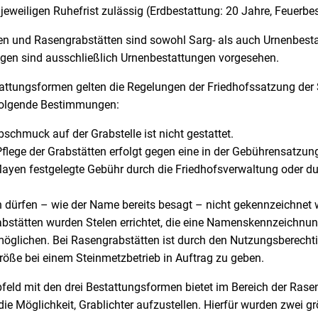
r jeweiligen Ruhefrist zulässig (Erdbestattung: 20 Jahre, Feuerbe
n und Rasengrabstätten sind sowohl Sarg- als auch Urnenbesta
gen sind ausschließlich Urnenbestattungen vorgesehen.
stattungsformen gelten die Regelungen der Friedhofssatzung der
folgende Bestimmungen:
chmuck auf der Grabstelle ist nicht gestattet.
flege der Grabstätten erfolgt gegen eine in der Gebührensatzun
Mayen festgelegte Gebühr durch die Friedhofsverwaltung oder du
dürfen – wie der Name bereits besagt – nicht gekennzeichnet 
bstätten wurden Stelen errichtet, die eine Namenskennzeichnun
öglichen. Bei Rasengrabstätten ist durch den Nutzungsberechtig
röße bei einem Steinmetzbetrieb in Auftrag zu geben.
bfeld mit den drei Bestattungsformen bietet im Bereich der Ra
die Möglichkeit, Grablichter aufzustellen. Hierfür wurden zwei 