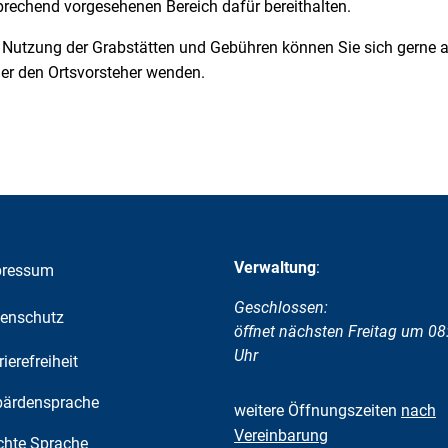
tsprechend vorgesehenen Bereich dafür bereithalten.
r Nutzung der Grabstätten und Gebühren können Sie sich gerne a
er den Ortsvorsteher wenden.
Verwaltung
:
pressum
Klicken, um weitere Öffnungs-
Geschlossen:
enschutz
öffnet nächsten Freitag um 08
Uhr
rierefreiheit
ärdensprache
weitere Öffnungszeiten
nach
Vereinbarung
chte Sprache