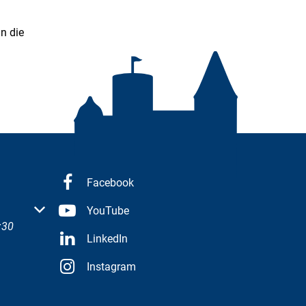
n die
Facebook
 oder Schließzeiten auszublenden
YouTube
:30
LinkedIn
Instagram