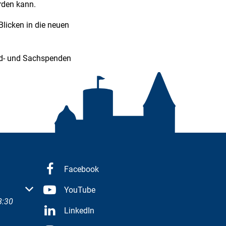
rden kann.
Blicken in die neuen
eld- und Sachspenden
Facebook
 oder Schließzeiten auszublenden
YouTube
8:30
LinkedIn