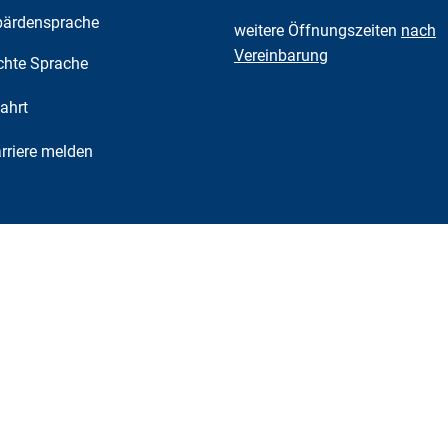
ärdensprache
weitere Öffnungszeiten
nach
Vereinbarung
chte Sprache
ahrt
riere melden