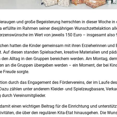
eraugen und große Begeisterung herrschten in dieser Woche in d
ta erfüllte im Rahmen seiner diesjährigen Wunschzettelaktion al
rzenswünsche im Wert von jeweils 150 Euro – insgesamt also 
hen hatten die Kinder gemeinsam mit ihren Erzieherinnen und Er
. Auf diesen standen Spielsachen, kreative Materialien und päd
 den Alltag in den Gruppen bereichern werden. Am Montag, dem
n an die Gruppen übergeben werden – ein Moment, der bei Kind
e Freude sorgte.
tion durch das Engagement des Fördervereins, der im Laufe de
. Dazu zählen unter anderem Kleider- und Spielzeugbasare, Verk
 durch Vereinsmitglieder.
 damit einen wichtigen Beitrag für die Einrichtung und unterstützt
itäten, die über den regulären Kita-Etat hinausgehen. Die Wunsc