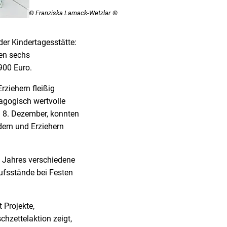
© Franziska Lamack-Wetzlar
er Kindertagesstätte:
len sechs
900 Euro.
ziehern fleißig
agogisch wertvolle
 8. Dezember, konnten
ern und Erziehern
s Jahres verschiedene
aufsstände bei Festen
 Projekte,
hzettelaktion zeigt,