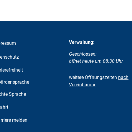
Verwaltung
:
pressum
Klicken, um weitere Öffnungs-
Geschlossen:
enschutz
öffnet heute um 08:30 Uhr
rierefreiheit
weitere Öffnungszeiten
nach
ärdensprache
Vereinbarung
chte Sprache
ahrt
riere melden