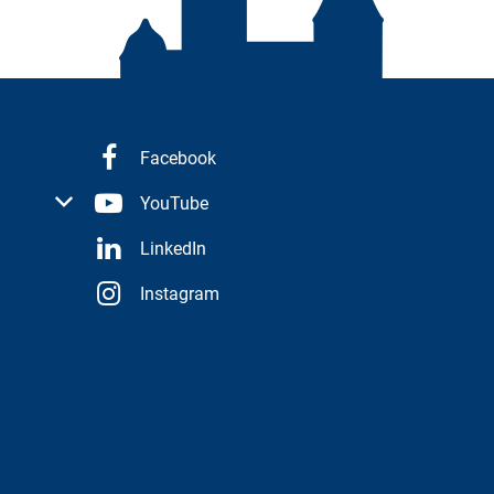
Facebook
 oder Schließzeiten auszublenden
YouTube
LinkedIn
Instagram