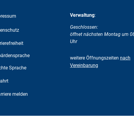
Verwaltung
:
pressum
Klicken, um weitere Öffnungs-
Geschlossen:
enschutz
öffnet nächsten Montag um 0
Uhr
rierefreiheit
ärdensprache
weitere Öffnungszeiten
nach
Vereinbarung
chte Sprache
ahrt
riere melden