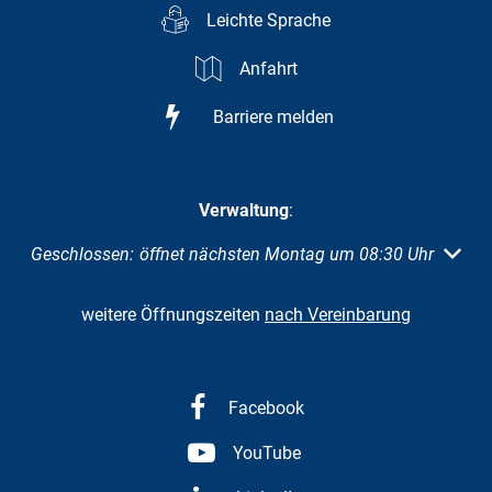
Leichte Sprache
Anfahrt
Barriere melden
Verwaltung
:
Klicken, um weitere Öffnungs- oder Schließzeiten auszuble
Geschlossen:
öffnet nächsten Montag um 08:30 Uhr
weitere Öffnungszeiten
nach Vereinbarung
Facebook
YouTube