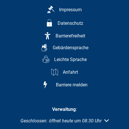
Impressum
Datenschutz
Barrierefreiheit
Gebärdensprache
Leichte Sprache
Anfahrt
Barriere melden
Verwaltung
:
Klicken, um weitere Öffnungs- oder Schließzeiten au
Geschlossen:
öffnet heute um 08:30 Uhr