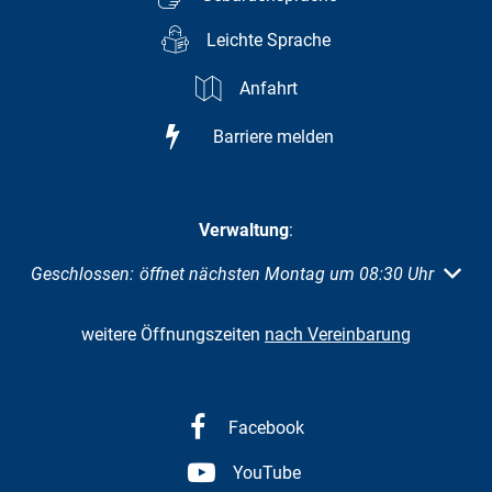
Leichte Sprache
Anfahrt
Barriere melden
Verwaltung
:
Klicken, um weitere Öffnungs- oder Schließzeiten auszuble
Geschlossen:
öffnet nächsten Montag um 08:30 Uhr
weitere Öffnungszeiten
nach Vereinbarung
Facebook
YouTube