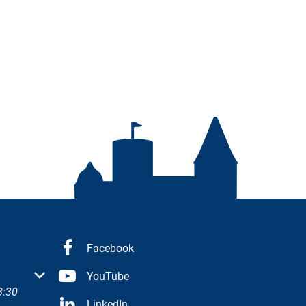
Facebook
 oder Schließzeiten auszublenden
YouTube
8:30
LinkedIn