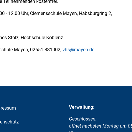
le Teilnehmenden kostenfrei.
0 - 12.00 Uhr, Clemensschule Mayen, Habsburgring 2,
nnes Stolz, Hochschule Koblenz
schule Mayen, 02651-881002,
vhs@mayen.de
Verwaltung
:
pressum
Klicken, um weitere Öffnungs-
Geschlossen:
enschutz
öffnet nächsten Montag um 0