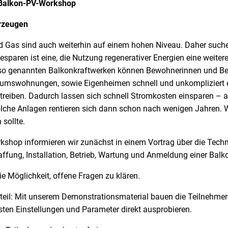
 Balkon-PV-Workshop
erzeugen
nd Gas sind auch weiterhin auf einem hohen Niveau. Daher such
iesparen ist eine, die Nutzung regenerativer Energien eine weiter
, so genannten Balkonkraftwerken können Bewohnerinnen und B
umswohnungen, sowie Eigenheimen schnell und unkompliziert e
treiben. Dadurch lassen sich schnell Stromkosten einsparen – 
lche Anlagen rentieren sich dann schon nach wenigen Jahren. Wi
sollte.
shop informieren wir zunächst in einem Vortrag über die Techn
ffung, Installation, Betrieb, Wartung und Anmeldung einer Balk
e Möglichkeit, offene Fragen zu klären.
steil: Mit unserem Demonstrationsmaterial bauen die Teilnehmer
sten Einstellungen und Parameter direkt ausprobieren.