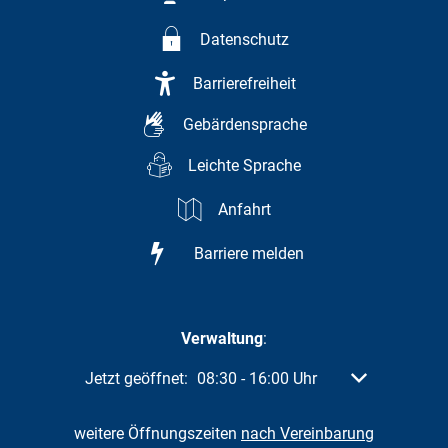
Datenschutz
Barrierefreiheit
Gebärdensprache
Leichte Sprache
Anfahrt
Barriere melden
Verwaltung
:
Klicken, um weitere Öffnungs- oder Schließzeiten a
Jetzt geöffnet:
08:30
-
16:00
Uhr
Von 08:30 bis 
weitere Öffnungszeiten
nach Vereinbarung