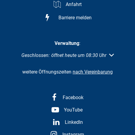
Anfahrt
Barriere melden
Verwaltung
:
Klicken, um weitere Öffnungs- oder Schließzeiten au
Geschlossen:
öffnet heute um 08:30 Uhr
weitere Öffnungszeiten
nach Vereinbarung
Facebook
YouTube
LinkedIn
Instagram