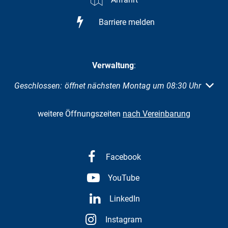
Barriere melden
Verwaltung
:
Klicken, um weitere Öffnungs- oder Schließzeiten auszuble
Geschlossen:
öffnet nächsten Montag um 08:30 Uhr
weitere Öffnungszeiten
nach Vereinbarung
Facebook
YouTube
LinkedIn
Instagram