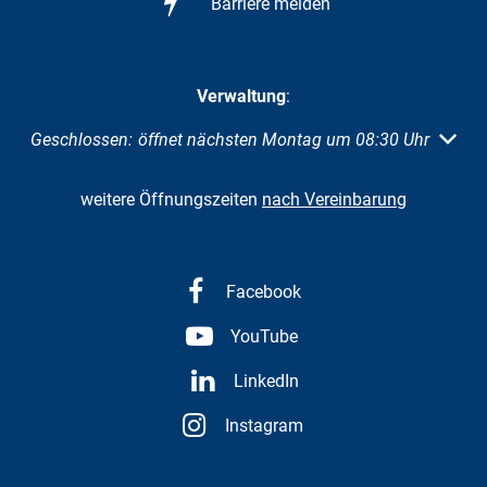
Barriere melden
Verwaltung
:
Klicken, um weitere Öffnungs- oder Schließzeiten auszuble
Geschlossen:
öffnet nächsten Montag um 08:30 Uhr
weitere Öffnungszeiten
nach Vereinbarung
Facebook
YouTube
LinkedIn
Instagram