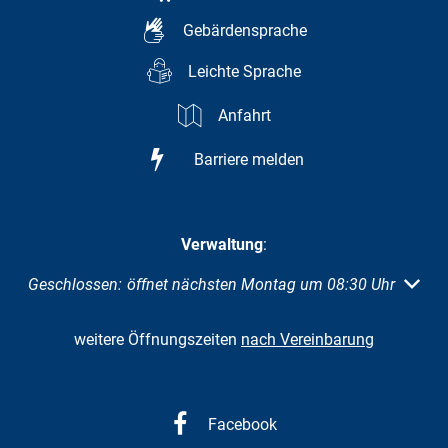
Gebärdensprache
Leichte Sprache
Anfahrt
Barriere melden
Verwaltung
:
Klicken, um weitere Öffnungs- oder Schließzeiten auszuble
Geschlossen:
öffnet nächsten Montag um 08:30 Uhr
weitere Öffnungszeiten
nach Vereinbarung
Facebook