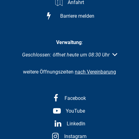
Anfahrt
Barriere melden
Verwaltung
:
Klicken, um weitere Öffnungs- oder Schließzeiten au
Geschlossen:
öffnet heute um 08:30 Uhr
weitere Öffnungszeiten
nach Vereinbarung
Facebook
YouTube
LinkedIn
Instagram