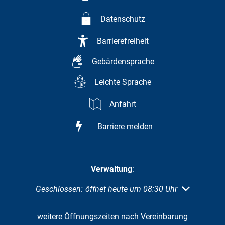
Datenschutz
Barrierefreiheit
Gebärdensprache
Leichte Sprache
Anfahrt
Barriere melden
Verwaltung
:
Klicken, um weitere Öffnungs- oder Schließzeiten au
Geschlossen:
öffnet heute um 08:30 Uhr
weitere Öffnungszeiten
nach Vereinbarung