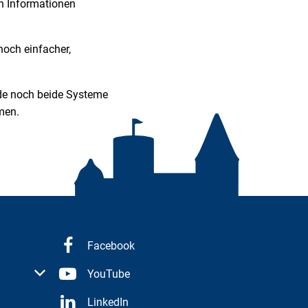
en Informationen
noch einfacher,
e noch beide Systeme
mmen.
Facebook
 oder Schließzeiten auszublenden
YouTube
LinkedIn