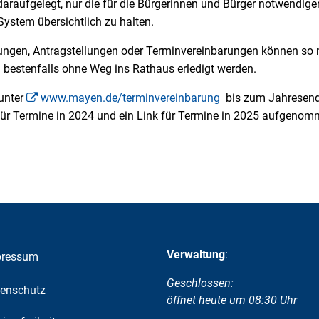
araufgelegt, nur die für die Bürgerinnen und Bürger notwendig
stem übersichtlich zu halten.
tungen, Antragstellungen oder Terminvereinbarungen können so 
 bestenfalls ohne Weg ins Rathaus erledigt werden.
unter
www.mayen.de/terminvereinbarung
bis zum Jahresend
nk für Termine in 2024 und ein Link für Termine in 2025 aufgeno
Verwaltung
:
pressum
Klicken, um weitere Öffnungs-
Geschlossen:
enschutz
öffnet heute um 08:30 Uhr