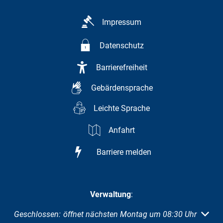
Impressum
Datenschutz
Barrierefreiheit
Gebärdensprache
Leichte Sprache
Anfahrt
Barriere melden
Verwaltung
:
Klicken, um weitere Öffnungs- oder Schließzeiten auszuble
Geschlossen:
öffnet nächsten Montag um 08:30 Uhr