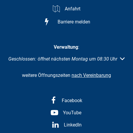
Anfahrt
Barriere melden
Verwaltung
:
Klicken, um weitere Öffnungs- oder Schließzeiten auszuble
Geschlossen:
öffnet nächsten Montag um 08:30 Uhr
weitere Öffnungszeiten
nach Vereinbarung
Facebook
YouTube
LinkedIn