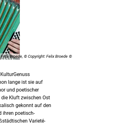
Felix Broede, © Copyright: Felix Broede
s KulturGenuss
on lange ist sie auf
or und poetischer
 die Kluft zwischen Ost
kalisch gekonnt auf den
 ihren poetisch-
städtischen Varieté-