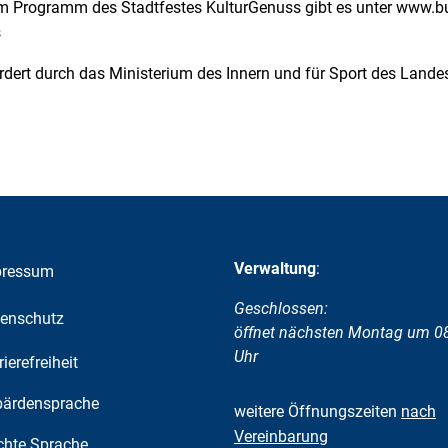
 Programm des Stadtfestes KulturGenuss gibt es unter www.bu
s
rdert durch das Ministerium des Innern und für Sport des Lande
Verwaltung
:
pressum
Klicken, um weitere Öffnungs-
Geschlossen:
enschutz
öffnet nächsten Montag um 0
Uhr
rierefreiheit
ärdensprache
weitere Öffnungszeiten
nach
Vereinbarung
chte Sprache