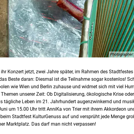
Photographer: 
ihr Konzert jetzt, zwei Jahre später, im Rahmen des Stadtfeste
as Beste daran: Diesmal ist die Teilnahme sogar kostenlos! Sch
len wie Wien und Berlin zuhause und widmet sich mit viel Hum
 Themen unserer Zeit: Ob Digitalisierung, ökologische Krise oder
as tägliche Leben im 21. Jahrhundert augenzwinkernd und musi
uni um 15.00 Uhr tritt AnniKa von Trier mit ihrem Akkordeon und
eim Stadtfest KulturGenuss auf und versprüht jede Menge groß
r Marktplatz. Das darf man nicht verpassen!