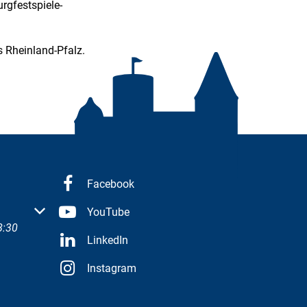
rgfestspiele-
s Rheinland-Pfalz.
Facebook
 oder Schließzeiten auszublenden
YouTube
8:30
LinkedIn
Instagram