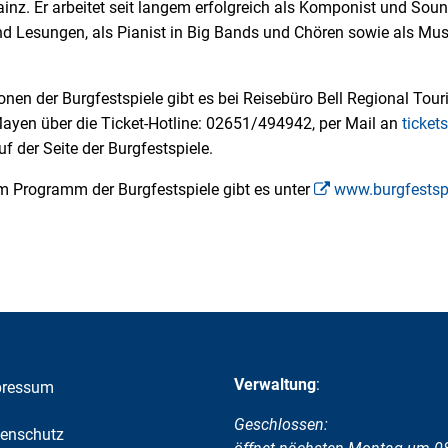
inz. Er arbeitet seit langem erfolgreich als Komponist und Sou
d Lesungen, als Pianist in Big Bands und Chören sowie als Mu
onen der Burgfestspiele gibt es bei Reisebüro Bell Regional Touri
yen über die Ticket-Hotline: 02651/494942, per Mail an
ticket
f der Seite der Burgfestspiele.
 Programm der Burgfestspiele gibt es unter
www.burgfestsp
Verwaltung
:
pressum
Klicken, um weitere Öffnungs-
Geschlossen:
enschutz