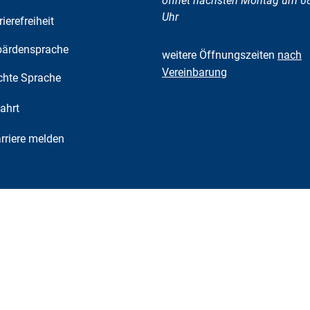
öffnet nächsten Montag um 0
Uhr
rierefreiheit
ärdensprache
weitere Öffnungszeiten
nach
Vereinbarung
chte Sprache
ahrt
riere melden