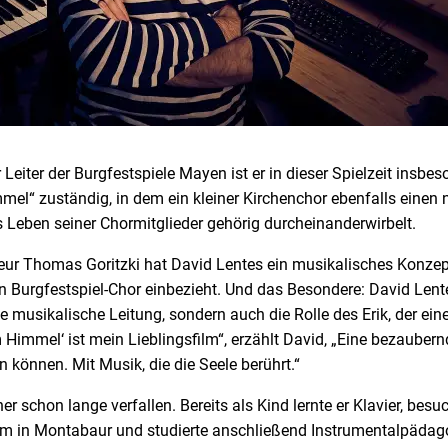
Leiter der Burgfestspiele Mayen ist er in dieser Spielzeit insbes
mel“ zuständig, in dem ein kleiner Kirchenchor ebenfalls einen
 Leben seiner Chormitglieder gehörig durcheinanderwirbelt.
r Thomas Goritzki hat David Lentes ein musikalisches Konzep
en Burgfestspiel-Chor einbezieht. Und das Besondere: David Len
e musikalische Leitung, sondern auch die Rolle des Erik, der ein
 Himmel‘ ist mein Lieblingsfilm“, erzählt David, „Eine bezaubern
n können. Mit Musik, die die Seele berührt.“
er schon lange verfallen. Bereits als Kind lernte er Klavier, bes
in Montabaur und studierte anschließend Instrumentalpädag