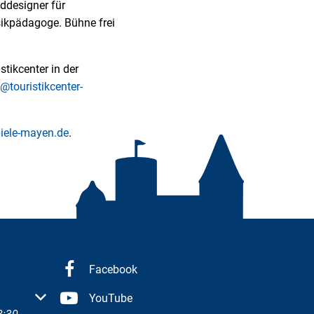
nddesigner für
sikpädagoge. Bühne frei
stikcenter in der
s@touristikcenter-
iele-mayen.de
.
Facebook
 oder Schließzeiten auszublenden
YouTube