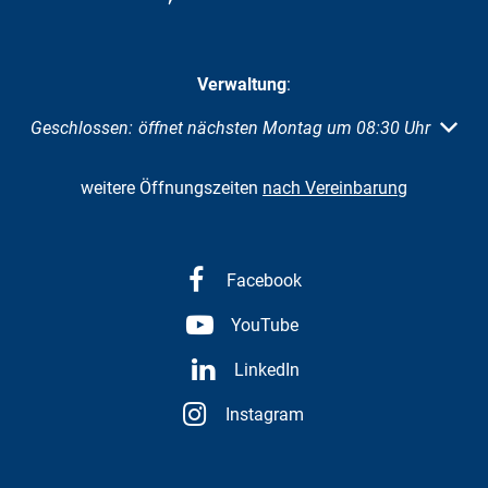
Verwaltung
:
Klicken, um weitere Öffnungs- oder Schließzeiten auszuble
Geschlossen:
öffnet nächsten Montag um 08:30 Uhr
weitere Öffnungszeiten
nach Vereinbarung
Facebook
YouTube
LinkedIn
Instagram