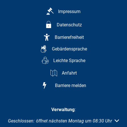
Impressum
Datenschutz
Barrierefreiheit
Gebärdensprache
Leichte Sprache
Anfahrt
Barriere melden
Verwaltung
:
Klicken, um weitere Öffnungs- oder Schließzeiten auszuble
Geschlossen:
öffnet nächsten Montag um 08:30 Uhr