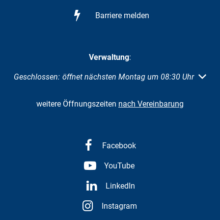
Barriere melden
Verwaltung
:
Klicken, um weitere Öffnungs- oder Schließzeiten auszuble
Geschlossen:
öffnet nächsten Montag um 08:30 Uhr
weitere Öffnungszeiten
nach Vereinbarung
Facebook
YouTube
LinkedIn
Instagram