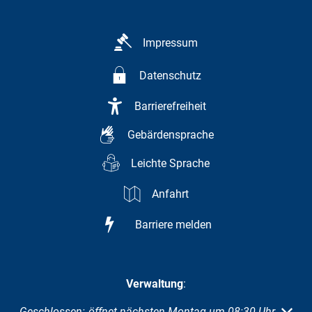
Impressum
Datenschutz
Barrierefreiheit
Gebärdensprache
Leichte Sprache
Anfahrt
Barriere melden
Verwaltung
:
Klicken, um weitere Öffnungs- oder Schließzeiten auszuble
Geschlossen:
öffnet nächsten Montag um 08:30 Uhr