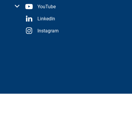
 oder Schließzeiten auszublenden
YouTube
LinkedIn
Instagram