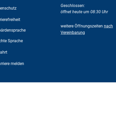
Klicken, um weitere Öffnungs-
Geschlossen:
enschutz
öffnet heute um 08:30 Uhr
rierefreiheit
weitere Öffnungszeiten
nach
ärdensprache
Vereinbarung
chte Sprache
ahrt
riere melden