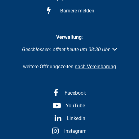
Barriere melden
Verwaltung
:
Klicken, um weitere Öffnungs- oder Schließzeiten au
Geschlossen:
öffnet heute um 08:30 Uhr
weitere Öffnungszeiten
nach Vereinbarung
Facebook
YouTube
LinkedIn
Instagram