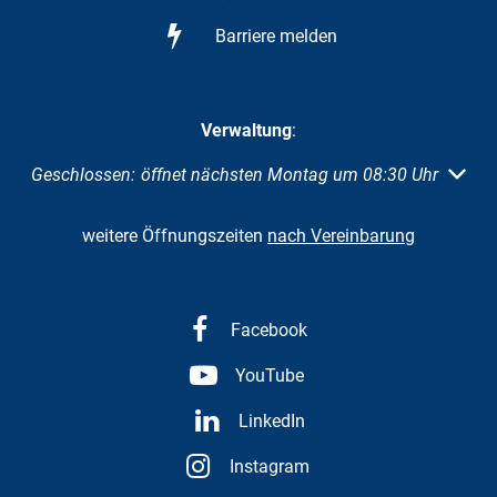
Barriere melden
Verwaltung
:
Klicken, um weitere Öffnungs- oder Schließzeiten auszuble
Geschlossen:
öffnet nächsten Montag um 08:30 Uhr
weitere Öffnungszeiten
nach Vereinbarung
Facebook
YouTube
LinkedIn
Instagram