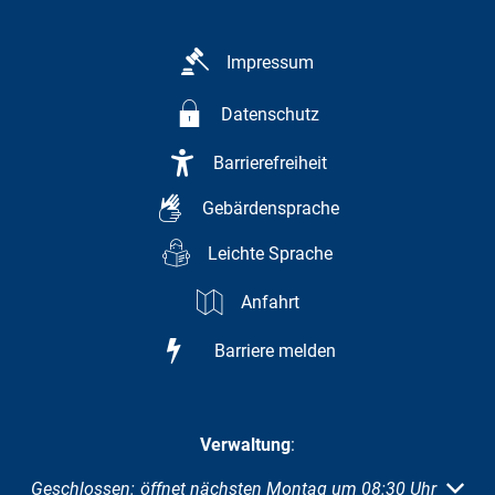
Impressum
Datenschutz
Barrierefreiheit
Gebärdensprache
Leichte Sprache
Anfahrt
Barriere melden
Verwaltung
:
Klicken, um weitere Öffnungs- oder Schließzeiten auszuble
Geschlossen:
öffnet nächsten Montag um 08:30 Uhr