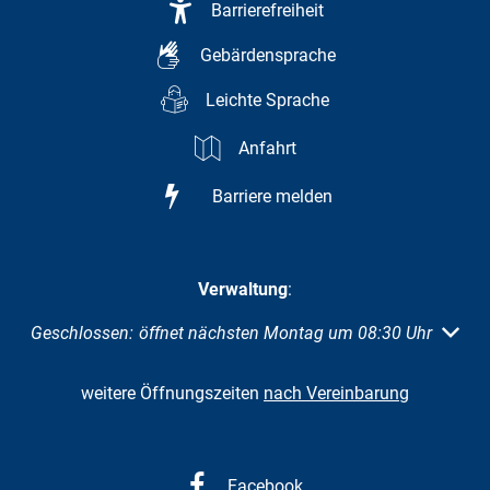
Barrierefreiheit
Gebärdensprache
Leichte Sprache
Anfahrt
Barriere melden
Verwaltung
:
Klicken, um weitere Öffnungs- oder Schließzeiten auszuble
Geschlossen:
öffnet nächsten Montag um 08:30 Uhr
weitere Öffnungszeiten
nach Vereinbarung
Facebook