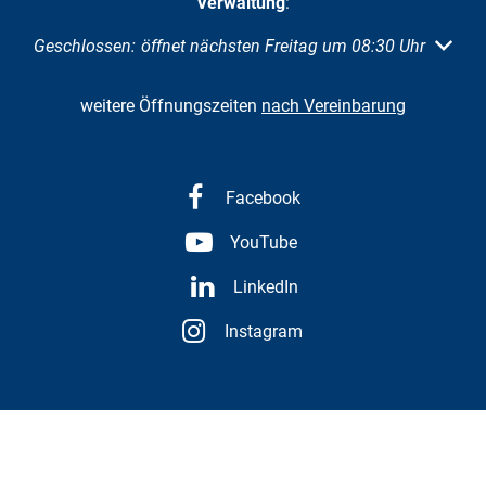
Verwaltung
:
Klicken, um weitere Öffnungs- oder Schließzeiten auszubl
Geschlossen:
öffnet nächsten Freitag um 08:30 Uhr
weitere Öffnungszeiten
nach Vereinbarung
Facebook
YouTube
LinkedIn
Instagram