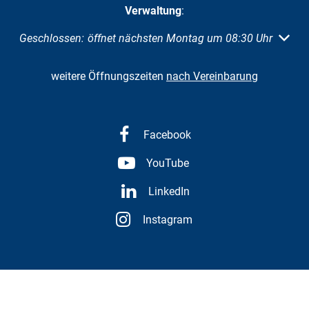
Verwaltung
:
Klicken, um weitere Öffnungs- oder Schließzeiten auszuble
Geschlossen:
öffnet nächsten Montag um 08:30 Uhr
weitere Öffnungszeiten
nach Vereinbarung
Facebook
YouTube
LinkedIn
Instagram