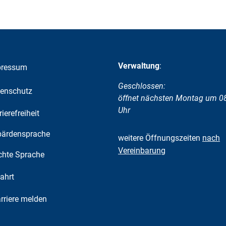
Verwaltung
:
pressum
Klicken, um weitere Öffnungs-
Geschlossen:
enschutz
öffnet nächsten Montag um 0
Uhr
rierefreiheit
ärdensprache
weitere Öffnungszeiten
nach
Vereinbarung
chte Sprache
ahrt
riere melden