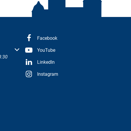
Facebook
 oder Schließzeiten auszublenden
YouTube
8:30
LinkedIn
Instagram