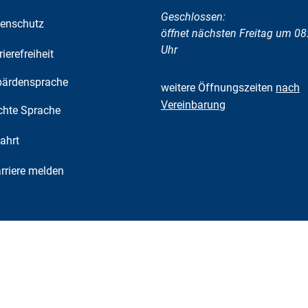
Klicken, um weitere Öffnungs-
Geschlossen:
enschutz
öffnet nächsten Freitag um 08
Uhr
rierefreiheit
ärdensprache
weitere Öffnungszeiten
nach
Vereinbarung
chte Sprache
ahrt
riere melden