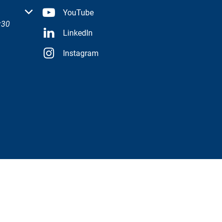
 oder Schließzeiten auszublenden
YouTube
:30
LinkedIn
Instagram