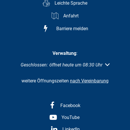
Leichte Sprache
Anfahrt
Barriere melden
Verwaltung
:
Klicken, um weitere Öffnungs- oder Schließzeiten au
Geschlossen:
öffnet heute um 08:30 Uhr
weitere Öffnungszeiten
nach Vereinbarung
Facebook
YouTube
LinkedIn