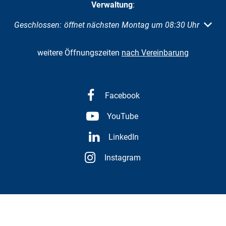
Verwaltung
:
Klicken, um weitere Öffnungs- oder Schließzeiten auszuble
Geschlossen:
öffnet nächsten Montag um 08:30 Uhr
weitere Öffnungszeiten
nach Vereinbarung
Facebook
YouTube
LinkedIn
Instagram