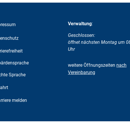
Verwaltung
:
pressum
Klicken, um weitere Öffnungs-
Geschlossen:
enschutz
öffnet nächsten Montag um 0
Uhr
rierefreiheit
ärdensprache
weitere Öffnungszeiten
nach
Vereinbarung
chte Sprache
ahrt
riere melden