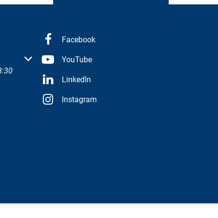
Facebook
 oder Schließzeiten auszublenden
YouTube
8:30
LinkedIn
Instagram