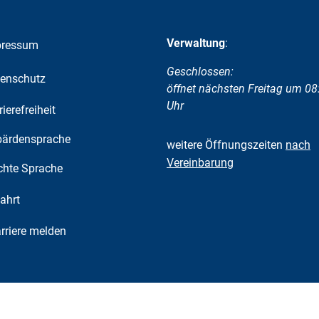
Verwaltung
:
pressum
Klicken, um weitere Öffnungs-
Geschlossen:
enschutz
öffnet nächsten Freitag um 08
Uhr
rierefreiheit
ärdensprache
weitere Öffnungszeiten
nach
Vereinbarung
chte Sprache
ahrt
riere melden