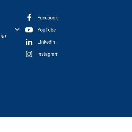
Facebook
 oder Schließzeiten auszublenden
YouTube
:30
LinkedIn
Instagram