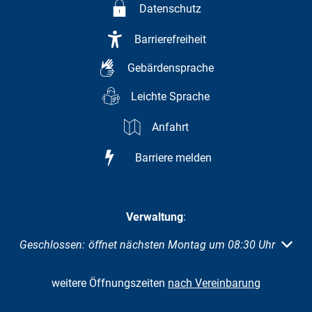
Datenschutz
Barrierefreiheit
Gebärdensprache
Leichte Sprache
Anfahrt
Barriere melden
Verwaltung
:
Klicken, um weitere Öffnungs- oder Schließzeiten auszuble
Geschlossen:
öffnet nächsten Montag um 08:30 Uhr
weitere Öffnungszeiten
nach Vereinbarung