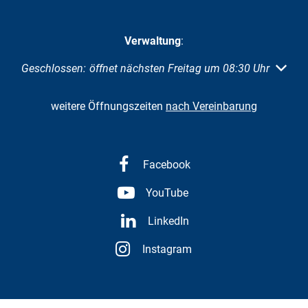
Verwaltung
:
Klicken, um weitere Öffnungs- oder Schließzeiten auszubl
Geschlossen:
öffnet nächsten Freitag um 08:30 Uhr
weitere Öffnungszeiten
nach Vereinbarung
Facebook
YouTube
LinkedIn
Instagram