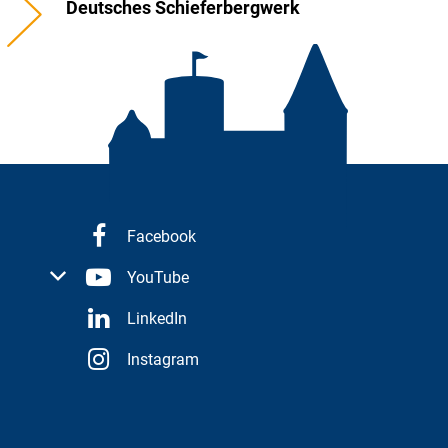
Deutsches Schieferbergwerk
Facebook
 oder Schließzeiten auszublenden
YouTube
LinkedIn
Instagram