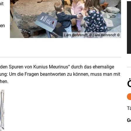
it
gen
Lars Behrendt, © Lars Behrendt
uf den Spuren von Kunius Meurinus“ durch das ehemalige
ung: Um die Fragen beantworten zu können, muss man mit
hen.
T
G