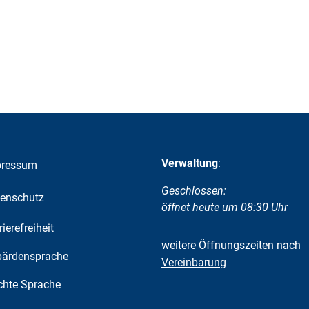
Verwaltung
:
pressum
Klicken, um weitere Öffnungs-
Geschlossen:
enschutz
öffnet heute um 08:30 Uhr
rierefreiheit
weitere Öffnungszeiten
nach
ärdensprache
Vereinbarung
chte Sprache