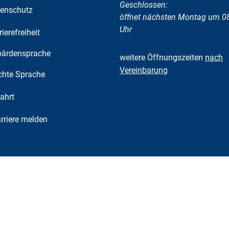
Klicken, um weitere Öffnungs-
Geschlossen:
enschutz
öffnet nächsten Montag um 0
Uhr
rierefreiheit
ärdensprache
weitere Öffnungszeiten
nach
Vereinbarung
chte Sprache
ahrt
riere melden