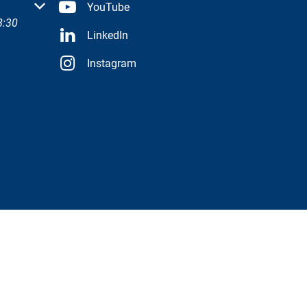
 oder Schließzeiten auszublenden
YouTube
8:30
LinkedIn
Instagram