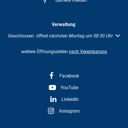
Barriere melden
Verwaltung
:
Klicken, um weitere Öffnungs- oder Schließzeiten auszuble
Geschlossen:
öffnet nächsten Montag um 08:30 Uhr
weitere Öffnungszeiten
nach Vereinbarung
Facebook
YouTube
LinkedIn
Instagram