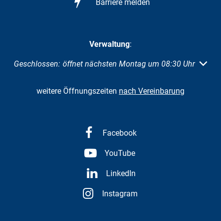
Barriere melden
Verwaltung
:
Klicken, um weitere Öffnungs- oder Schließzeiten auszuble
Geschlossen:
öffnet nächsten Montag um 08:30 Uhr
weitere Öffnungszeiten
nach Vereinbarung
Facebook
YouTube
LinkedIn
Instagram