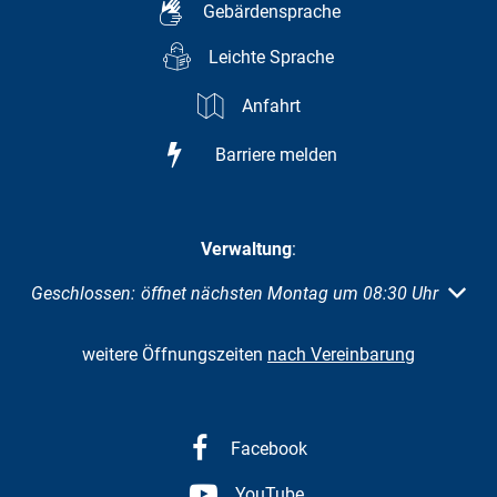
Gebärdensprache
Leichte Sprache
Anfahrt
Barriere melden
Verwaltung
:
Klicken, um weitere Öffnungs- oder Schließzeiten auszuble
Geschlossen:
öffnet nächsten Montag um 08:30 Uhr
weitere Öffnungszeiten
nach Vereinbarung
Facebook
YouTube